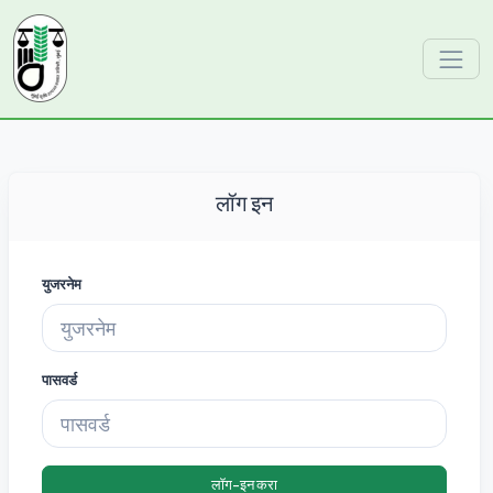
लॉग इन
युजरनेम
पासवर्ड
लॉग-इन करा